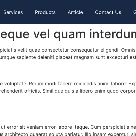
Services
Products
Article
Contact Us
G
eque vel quam interdu
piciatis velit quae consectetur consequatur eligendi. Omnis
cumque sapiente deleniti placeat magnam sunt excepturi est 
voluptate. Rerum modi facere reiciendis animi labore. Expl
rehenderit officiis. Similique quis a libero enim quod corpor
 ut error sit veniam error labore itaque. Cum perspiciatis 
s architecto quaerat soluta pariatur. Illo ipsam excepturi si