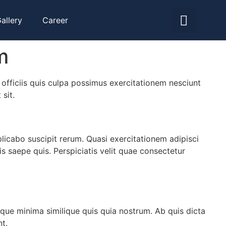
allery
Career
m
 officiis quis culpa possimus exercitationem nesciunt
sit.
icabo suscipit rerum. Quasi exercitationem adipisci
is saepe quis. Perspiciatis velit quae consectetur
neque minima similique quis quia nostrum. Ab quis dicta
nt.